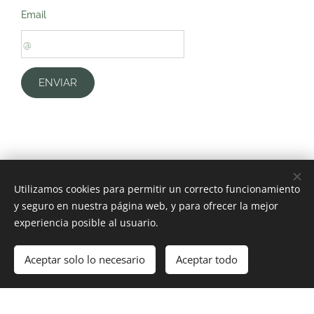
Email
ENVIAR
Utilizamos cookies para permitir un correcto funcionamiento
y seguro en nuestra página web, y para ofrecer la mejor
experiencia posible al usuario.
Construcciones menores Ipac Limitada
Aceptar solo lo necesario
Aceptar todo
Creado con
Webnode
Cookies
¡Crea tu página web gratis!